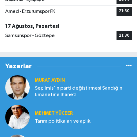
Amed - Erzurumspor FK
21:30
17 Ağustos, Pazartesi
Samsunspor - Göztepe
21:30
Yazarlar
MURAT AYDIN
Seçilmiş'in parti değiştirmesi Sandığın
Emanetine İhanet!
MEHMET YÜCEER
Tarım politikaları ve açlık.