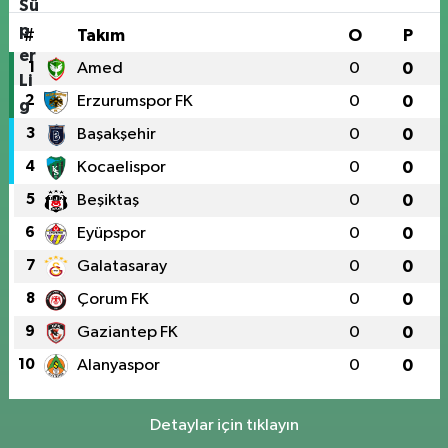
#
Takım
O
P
1
Amed
0
0
2
Erzurumspor FK
0
0
3
Başakşehir
0
0
4
Kocaelispor
0
0
5
Beşiktaş
0
0
6
Eyüpspor
0
0
7
Galatasaray
0
0
8
Çorum FK
0
0
9
Gaziantep FK
0
0
10
Alanyaspor
0
0
Detaylar için tıklayın