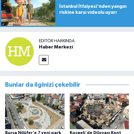
İstanbul İtfaiyesi'nden yangın
riskine karşı videolu uyarı
EDITÖR HAKKINDA
Haber Merkezi
Bunlar da ilginizi çekebilir
Bursa Nilüfer'e 7 yeni park
Kocaeli'de Dilovası Kent