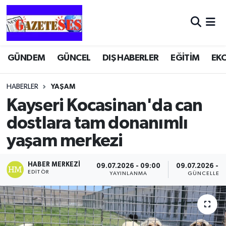
GÜNDEM
GÜNCEL
DIŞ HABERLER
EĞİTİM
EK
HABERLER
YAŞAM
Kayseri Kocasinan'da can
dostlara tam donanımlı
yaşam merkezi
HABER MERKEZI
09.07.2026 - 09:00
09.07.2026 - 0
EDITÖR
YAYINLANMA
GÜNCELLEM