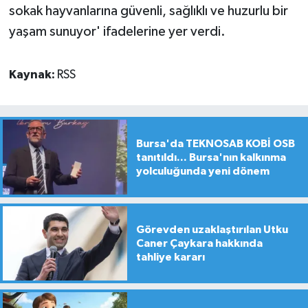
sokak hayvanlarına güvenli, sağlıklı ve huzurlu bir
yaşam sunuyor' ifadelerine yer verdi.
Kaynak:
RSS
Bursa'da TEKNOSAB KOBİ OSB
tanıtıldı... Bursa'nın kalkınma
yolculuğunda yeni dönem
Görevden uzaklaştırılan Utku
Caner Çaykara hakkında
tahliye kararı