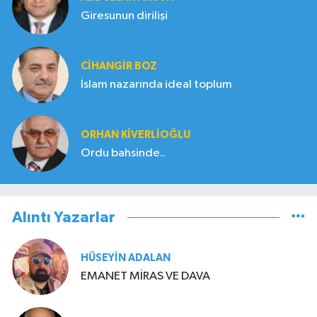
Giresunun dirilişi
CIHANGIR BOZ
İslam nazarında ideal toplum
ORHAN KIVERLIOĞLU
Ordu bahsinde..
Alıntı Yazarlar
HÜSEYIN ADALAN
EMANET MİRAS VE DAVA