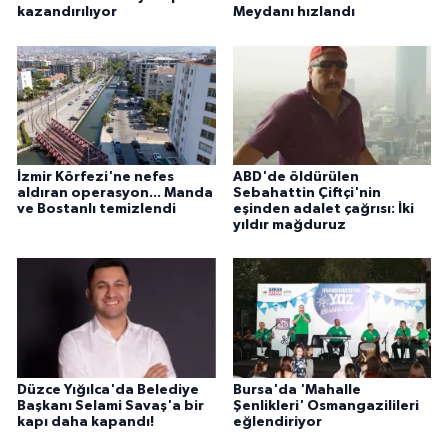
kazandırılıyor
Meydanı hızlandı
İzmir Körfezi'ne nefes
ABD'de öldürülen
aldıran operasyon... Manda
Sebahattin Çiftçi'nin
ve Bostanlı temizlendi
eşinden adalet çağrısı: İki
yıldır mağduruz
Düzce Yığılca'da Belediye
Bursa'da 'Mahalle
Başkanı Selami Savaş'a bir
Şenlikleri' Osmangazilileri
kapı daha kapandı!
eğlendiriyor