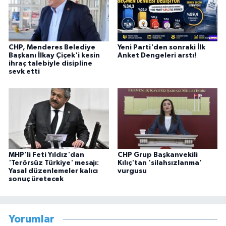
CHP, Menderes Belediye
Yeni Parti'den sonraki İlk
Başkanı İlkay Çiçek'i kesin
Anket Dengeleri arstı!
ihraç talebiyle disipline
sevk etti
MHP'li Feti Yıldız'dan
CHP Grup Başkanvekili
'Terörsüz Türkiye' mesajı:
Kılıç'tan 'silahsızlanma'
Yasal düzenlemeler kalıcı
vurgusu
sonuç üretecek
Yorumlar