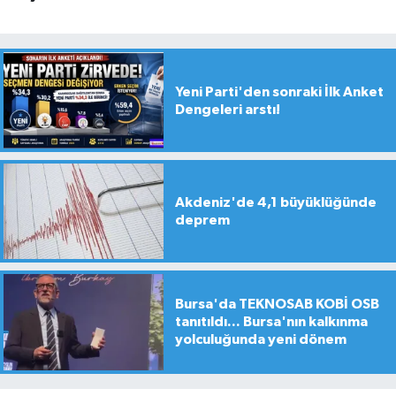
Yeni Parti'den sonraki İlk Anket
Dengeleri arstı!
Akdeniz'de 4,1 büyüklüğünde
deprem
Bursa'da TEKNOSAB KOBİ OSB
tanıtıldı... Bursa'nın kalkınma
yolculuğunda yeni dönem