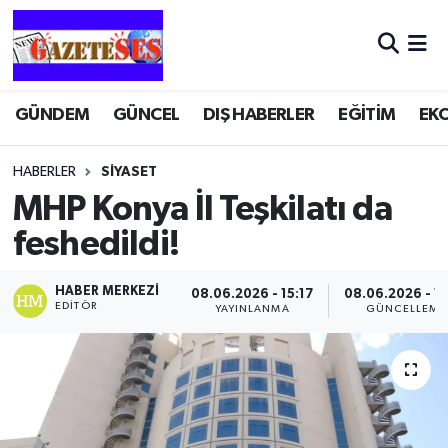
GÜNDEM
GÜNCEL
DIŞ HABERLER
EĞİTİM
EK
HABERLER
SİYASET
MHP Konya İl Teşkilatı da
feshedildi!
HABER MERKEZI
08.06.2026 - 15:17
08.06.2026 - 15
EDITÖR
YAYINLANMA
GÜNCELLEME