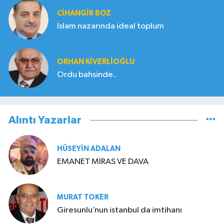
CIHANGIR BOZ
İslam nazarında ideal toplum
ORHAN KIVERLIOĞLU
Ordu bahsinde..
Alıntı Yazarlar
HÜSEYIN ADALAN
EMANET MİRAS VE DAVA
MURAT TOKER
Giresunlu’nun istanbul da imtihanı