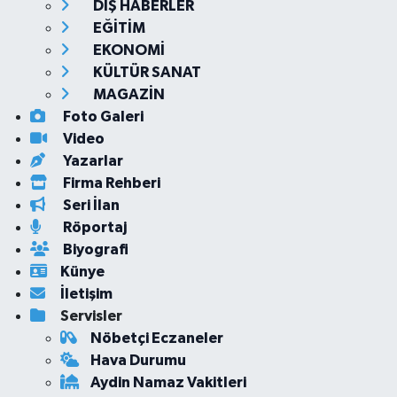
DIŞ HABERLER
EĞİTİM
EKONOMİ
KÜLTÜR SANAT
MAGAZİN
Foto Galeri
Video
Yazarlar
Firma Rehberi
Seri İlan
Röportaj
Biyografi
Künye
İletişim
Servisler
Nöbetçi Eczaneler
Hava Durumu
Aydin Namaz Vakitleri