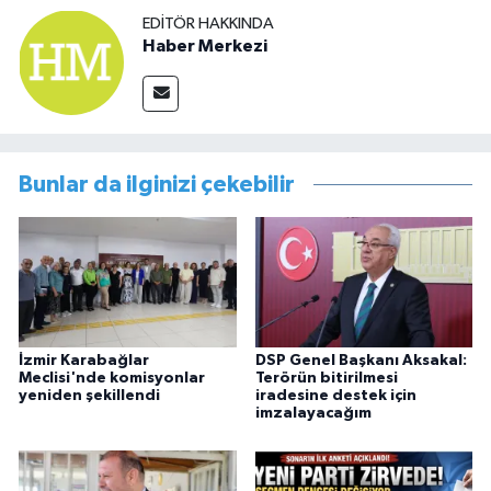
EDITÖR HAKKINDA
Haber Merkezi
Bunlar da ilginizi çekebilir
İzmir Karabağlar
DSP Genel Başkanı Aksakal:
Meclisi'nde komisyonlar
Terörün bitirilmesi
yeniden şekillendi
iradesine destek için
imzalayacağım