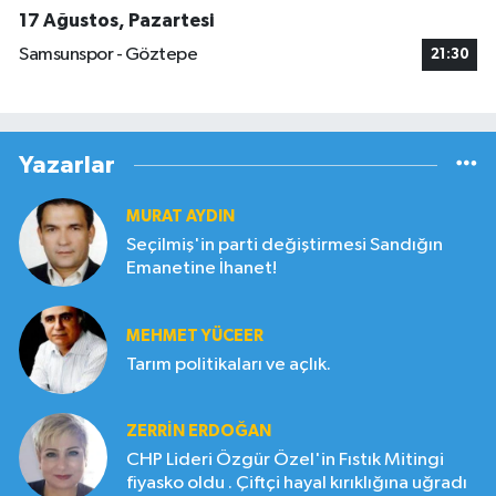
17 Ağustos, Pazartesi
Samsunspor - Göztepe
21:30
Yazarlar
MURAT AYDIN
Seçilmiş'in parti değiştirmesi Sandığın
Emanetine İhanet!
MEHMET YÜCEER
Tarım politikaları ve açlık.
ZERRIN ERDOĞAN
CHP Lideri Özgür Özel'in Fıstık Mitingi
fiyasko oldu . Çiftçi hayal kırıklığına uğradı