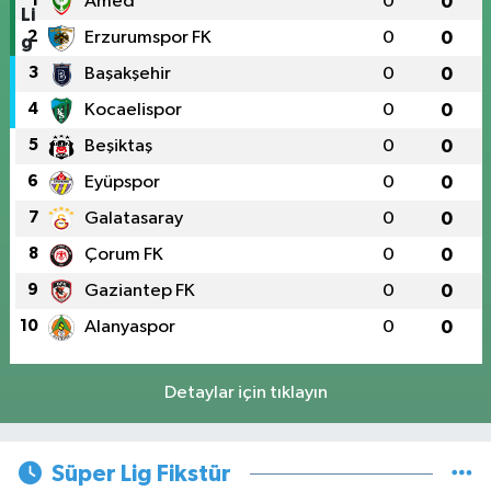
1
Amed
0
0
2
Erzurumspor FK
0
0
3
Başakşehir
0
0
4
Kocaelispor
0
0
5
Beşiktaş
0
0
6
Eyüpspor
0
0
7
Galatasaray
0
0
8
Çorum FK
0
0
9
Gaziantep FK
0
0
10
Alanyaspor
0
0
Detaylar için tıklayın
Süper Lig Fikstür