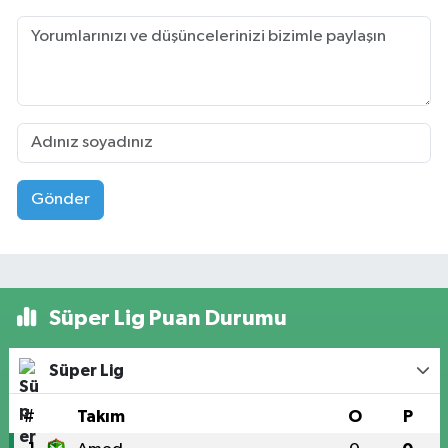
Gönder
Süper Lig Puan Durumu
Süper Lig
#
Takım
O
P