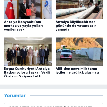
Antalya Konyaaltı'nın
Antalya Büyükşehir zor
merkez ve yayla yolları
gününde de vatandaşın
yenilenecek
yanında
Kırgız Cumhuriyeti Antalya
ABB'den mevsimlik tarım
Başkonsolosu Başkan Vekili
işçilerine sağlık buluşması
Özdemir'i ziyaret etti
Yorumlar