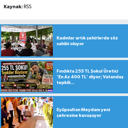
Kaynak:
RSS
Kadınlar artık şehirlerde söz
sahibi oluyor
Fındıkta 255 TL Şoku! Üretici
'En Az 400 TL' diyor; Vatandaş
tepkili...
Eyüpsultan Meydanı yeni
çehresine kavuşuyor