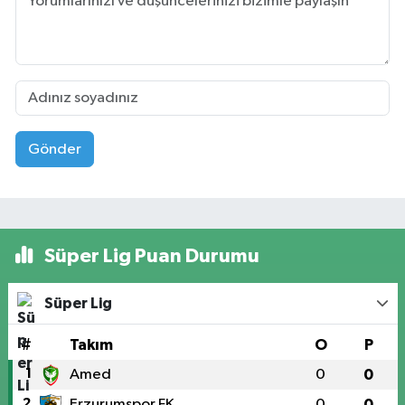
Gönder
Süper Lig Puan Durumu
Süper Lig
#
Takım
O
P
1
Amed
0
0
2
Erzurumspor FK
0
0