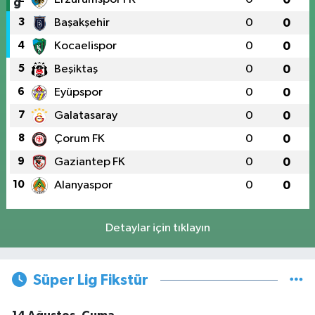
3
Başakşehir
0
0
4
Kocaelispor
0
0
5
Beşiktaş
0
0
6
Eyüpspor
0
0
7
Galatasaray
0
0
8
Çorum FK
0
0
9
Gaziantep FK
0
0
10
Alanyaspor
0
0
Detaylar için tıklayın
Süper Lig Fikstür