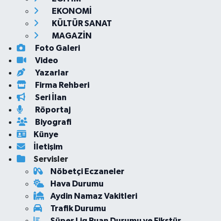
EKONOMİ
KÜLTÜR SANAT
MAGAZİN
Foto Galeri
Video
Yazarlar
Firma Rehberi
Seri İlan
Röportaj
Biyografi
Künye
İletişim
Servisler
Nöbetçi Eczaneler
Hava Durumu
Aydin Namaz Vakitleri
Trafik Durumu
Süper Lig Puan Durumu ve Fikstür