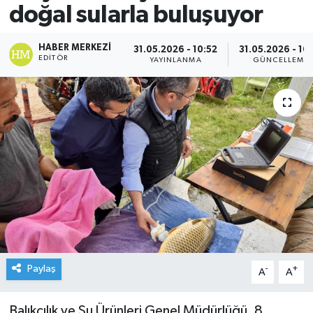
doğal sularla buluşuyor
HABER MERKEZI
31.05.2026 - 10:52
31.05.2026 - 10
EDITÖR
YAYINLANMA
GÜNCELLEME
Paylaş
-
+
A
A
Balıkçılık ve Su Ürünleri Genel Müdürlüğü, 8