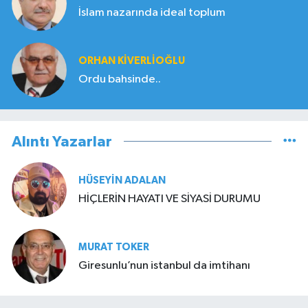
İslam nazarında ideal toplum
ORHAN KIVERLIOĞLU
Ordu bahsinde..
Alıntı Yazarlar
HÜSEYIN ADALAN
HİÇLERİN HAYATI VE SİYASİ DURUMU
MURAT TOKER
Giresunlu’nun istanbul da imtihanı