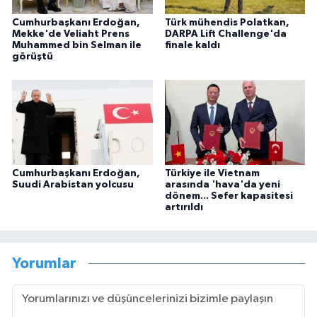
Cumhurbaşkanı Erdoğan,
Türk mühendis Polatkan,
Mekke'de Veliaht Prens
DARPA Lift Challenge'da
Muhammed bin Selman ile
finale kaldı
görüştü
Cumhurbaşkanı Erdoğan,
Türkiye ile Vietnam
Suudi Arabistan yolcusu
arasında 'hava'da yeni
dönem... Sefer kapasitesi
artırıldı
Yorumlar