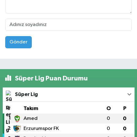
Gönder
Süper Lig Puan Durumu
Süper Lig
#
Takım
O
P
1
Amed
0
0
2
Erzurumspor FK
0
0