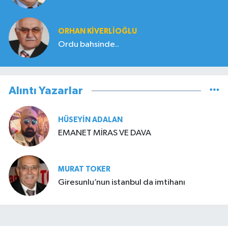
ORHAN KIVERLIOĞLU
Ordu bahsinde..
Alıntı Yazarlar
HÜSEYIN ADALAN
EMANET MİRAS VE DAVA
MURAT TOKER
Giresunlu’nun istanbul da imtihanı