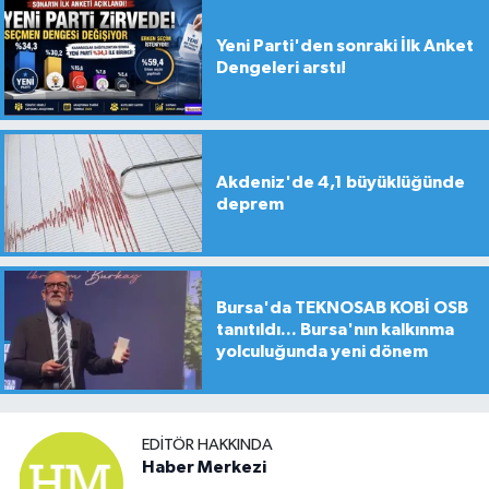
Yeni Parti'den sonraki İlk Anket
Dengeleri arstı!
Akdeniz'de 4,1 büyüklüğünde
deprem
Bursa'da TEKNOSAB KOBİ OSB
tanıtıldı... Bursa'nın kalkınma
yolculuğunda yeni dönem
EDITÖR HAKKINDA
Haber Merkezi