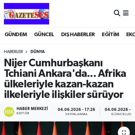
GÜNDEM
GÜNCEL
DIŞ HABERLER
EĞİTİM
EK
HABERLER
DÜNYA
Nijer Cumhurbaşkanı
Tchiani Ankara'da... Afrika
ülkeleriyle kazan-kazan
ilkeleriyle ilişkiler sürüyor
HABER MERKEZI
04.06.2026 - 17:26
04.06.2026 - 1
EDITÖR
YAYINLANMA
GÜNCELLEM