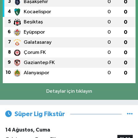
3
Başakşehir
0
0
4
Kocaelispor
0
0
5
Beşiktaş
0
0
6
Eyüpspor
0
0
7
Galatasaray
0
0
8
Çorum FK
0
0
9
Gaziantep FK
0
0
10
Alanyaspor
0
0
Detaylar için tıklayın
Süper Lig Fikstür
14 Ağustos, Cuma