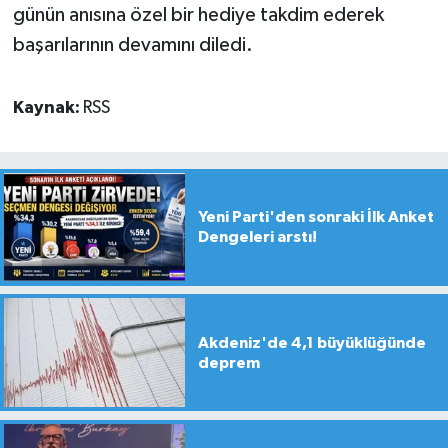
günün anısına özel bir hediye takdim ederek
başarılarının devamını diledi.
Kaynak:
RSS
Yeni Parti'den sonraki İlk Anket
Dengeleri arstı!
Akdeniz'de 4,1 büyüklüğünde
deprem