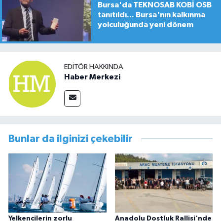
Bursa'da TEKNOSAB KOBİ OSB
tanıtıldı... Bursa'nın kalkınma
yolculuğunda yeni dönem
EDITÖR HAKKINDA
Haber Merkezi
Bunlar da ilginizi çekebilir
Yelkencilerin zorlu
Anadolu Dostluk Rallisi'nde