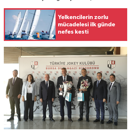
Yelkencilerin zorlu
mücadelesi ilk günde
nefes kesti