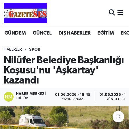
GÜNDEM
GÜNCEL
DIŞ HABERLER
EĞİTİM
EK
HABERLER
SPOR
Nilüfer Belediye Başkanlığı
Koşusu'nu 'Aşkartay'
kazandı
HABER MERKEZI
01.06.2026 - 18:45
01.06.2026 - 18
EDITÖR
YAYINLANMA
GÜNCELLEME