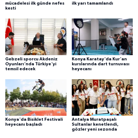
mücadelesi ilk günde nefes
ilk yarı tamamlandı
kesti
Gebzeli sporcu Akdeniz
Konya Karatay'da Kur'an
Oyunları'nda Türkiye'yi
kurslarında dart turnuvası
temsil edecek
heyecanı
Konya'da Bisiklet Festivali
Antalya Muratpaşalı
heyecanı başladı
Sultanlar kenetlendi,
gözler yeni sezonda