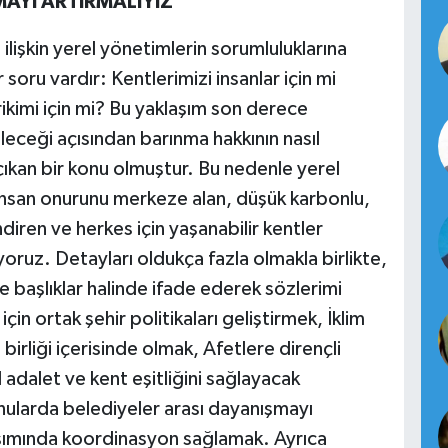
AYI ARTIRMALIYIZ
ilişkin yerel yönetimlerin sorumluluklarına
soru vardır: Kentlerimizi insanlar için mi
ikimi için mi? Bu yaklaşım son derece
leceği açısından barınma hakkının nasıl
çıkan bir konu olmuştur. Bu nedenle yerel
insan onurunu merkeze alan, düşük karbonlu,
ndiren ve herkes için yaşanabilir kentler
ruz. Detayları oldukça fazla olmakla birlikte,
 başlıklar halinde ifade ederek sözlerimi
n ortak şehir politikaları geliştirmek, İklim
birliği içerisinde olmak, Afetlere dirençli
 adalet ve kent eşitliğini sağlayacak
nularda belediyeler arası dayanışmayı
laşımında koordinasyon sağlamak. Ayrıca