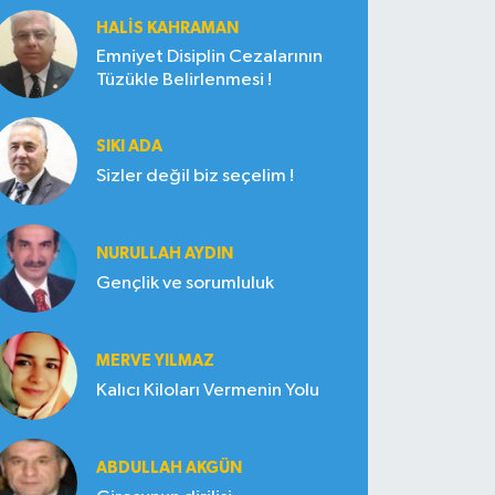
HALIS KAHRAMAN
Emniyet Disiplin Cezalarının
Tüzükle Belirlenmesi !
SIKI ADA
Sizler değil biz seçelim !
NURULLAH AYDIN
Gençlik ve sorumluluk
MERVE YILMAZ
Kalıcı Kiloları Vermenin Yolu
ABDULLAH AKGÜN