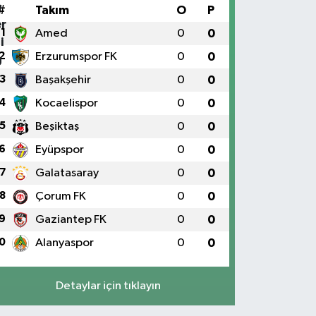
#
Takım
O
P
1
Amed
0
0
2
Erzurumspor FK
0
0
3
Başakşehir
0
0
4
Kocaelispor
0
0
5
Beşiktaş
0
0
6
Eyüpspor
0
0
7
Galatasaray
0
0
8
Çorum FK
0
0
9
Gaziantep FK
0
0
0
Alanyaspor
0
0
Detaylar için tıklayın