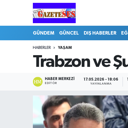
GÜNDEM
GÜNCEL
DIŞ HABERLER
EĞ
HABERLER
YAŞAM
Trabzon ve Şu
HABER MERKEZI
17.05.2026 - 18:06
EDITÖR
YAYINLANMA