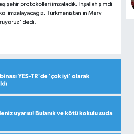
ş şehir protokolleri imzaladık. İnşallah şimdi
okol imzalayacağız. Türkmenistan'ın Merv
ürüyoruz' dedi.
inası YES-TR'de 'çok iyi' olarak
ldı
deniz uyarısı! Bulanık ve kötü kokulu suda