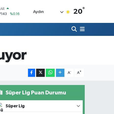
°
LAR
20
Aydın
7143
%0.16
RO
0317
%-0.02
RLİN
2463
%0.07
M ALTIN
0.40
%0.45
luyor
T100
799
%70
COIN
225,61
%-0.63
-
+
A
A
Süper Lig Puan Durumu
Süper Lig