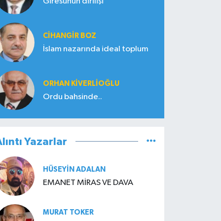
Giresunun dirilişi
CIHANGIR BOZ
İslam nazarında ideal toplum
ORHAN KIVERLIOĞLU
Ordu bahsinde..
lıntı Yazarlar
HÜSEYIN ADALAN
EMANET MİRAS VE DAVA
MURAT TOKER