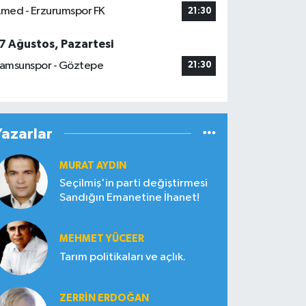
med - Erzurumspor FK
21:30
7 Ağustos, Pazartesi
amsunspor - Göztepe
21:30
Yazarlar
MURAT AYDIN
Seçilmiş'in parti değiştirmesi
Sandığın Emanetine İhanet!
MEHMET YÜCEER
Tarım politikaları ve açlık.
ZERRIN ERDOĞAN