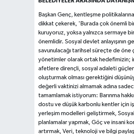
BELEDİYELER ARASINDA DAYANIŞM
Başkan Genç, kentleşme politikalarına 
dikkat çekerek, 'Burada çok önemli bir 
kuruyoruz, yoksa yalnızca sermaye bir
önemlidir. Sosyal devlet anlayışının ge
savunulacağı tarihsel süreçte de öne 
yönetimler olarak ortak hedefimizin; 
afetlere dirençli, sosyal adaleti güçle
oluşturmak olması gerektiğini düşünüyo
değerli vaktinizi almamak adına sadece
tamamlamak istiyorum: Barınma hakkı içi
dostu ve düşük karbonlu kentler için iş 
yerleşim modelleri geliştirmek, Sosyal
planlamalar yapmak, Göç ve insani ko
artırmak, Veri, teknoloji ve bilgi pay