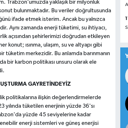
m. Trabzon'umuzda yaklaşık bir milyonluk
A
konut bulunmaktadır. Bu veriler doğrultusunda
1
üğünü ifade etmek isterim. Ancak bu yalnızca
dir. Aynı zamanda enerji tüketimi, su ihtiyacı,
S
rlik açısından şehirlerimizi doğrudan etkileyen
r konut; ısınma, ulaşım, su ve altyapı gibi
bir tüketim merkezidir. Bu anlamda barınmanın
da bir karbon politikası unsuru olarak ele
i.
LUŞTURMA GAYRETİNDEYİZ
ilik politikalarına ilişkin değerlendirmelerde
yılında tüketilen enerjinin yüzde 36'sı
rabzon'da yüzde 45 seviyelerine kadar
nebilir enerji sistemleri ve güneş enerjisi