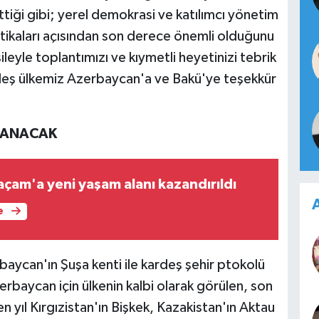
ttiği gibi; yerel demokrasi ve katılımcı yönetim
litikaları açısından son derece önemli olduğunu
leyle toplantımızı ve kıymetli heyetinizi tebrik
rdeş ülkemiz Azerbaycan'a ve Bakü'ye teşekkür
LANACAK
çam'a yeni yaşam alanı kazandırıldı
A
e
aycan'ın Şuşa kenti ile kardeş şehir ptokolü
erbaycan için ülkenin kalbi olarak görülen, son
n yıl Kırgızistan'ın Bişkek, Kazakistan'ın Aktau