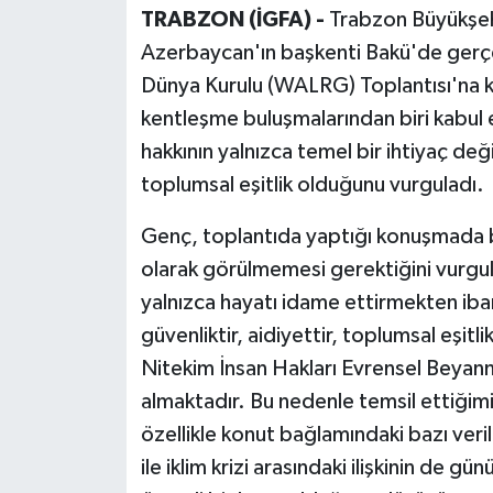
TRABZON (İGFA) -
Trabzon Büyükşeh
Azerbaycan'ın başkenti Bakü'de gerçek
Dünya Kurulu (WALRG) Toplantısı'na ka
kentleşme buluşmalarından biri kabul
hakkının yalnızca temel bir ihtiyaç değ
toplumsal eşitlik olduğunu vurguladı.
Genç, toplantıda yaptığı konuşmada ba
olarak görülmemesi gerektiğini vurgul
yalnızca hayatı idame ettirmekten iba
güvenliktir, aidiyettir, toplumsal eşitl
Nitekim İnsan Hakları Evrensel Beyann
almaktadır. Bu nedenle temsil ettiğim
özellikle konut bağlamındaki bazı veri
ile iklim krizi arasındaki ilişkinin de