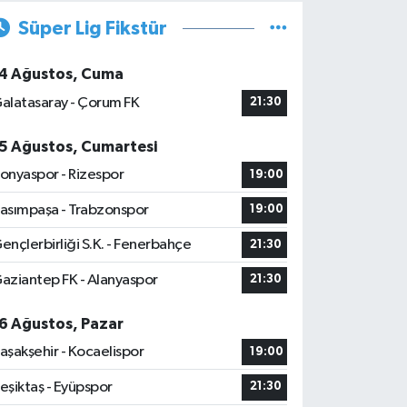
Süper Lig Fikstür
4 Ağustos, Cuma
alatasaray - Çorum FK
21:30
5 Ağustos, Cumartesi
onyaspor - Rizespor
19:00
asımpaşa - Trabzonspor
19:00
ençlerbirliği S.K. - Fenerbahçe
21:30
aziantep FK - Alanyaspor
21:30
6 Ağustos, Pazar
aşakşehir - Kocaelispor
19:00
eşiktaş - Eyüpspor
21:30