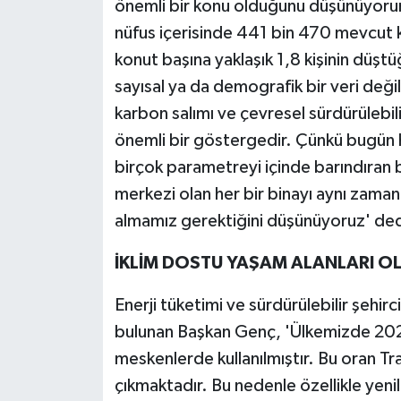
önemli bir konu olduğunu düşünüyoru
nüfus içerisinde 441 bin 470 mevcut 
konut başına yaklaşık 1,8 kişinin düşt
sayısal ya da demografik bir veri değil
karbon salımı ve çevresel sürdürülebili
önemli bir göstergedir. Çünkü bugün he
birçok parametreyi içinde barındıran 
merkezi olan her bir binayı aynı zaman
almamız gerektiğini düşünüyoruz' ded
İKLİM DOSTU YAŞAM ALANLARI O
Enerji tüketimi ve sürdürülebilir şehirc
bulunan Başkan Genç, 'Ülkemizde 2023 
meskenlerde kullanılmıştır. Bu oran T
çıkmaktadır. Bu nedenle özellikle yenile