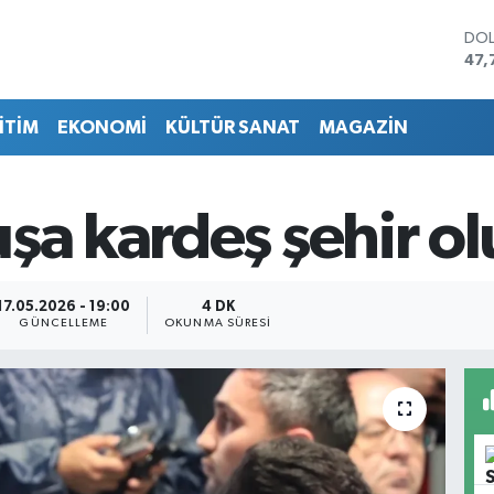
DO
47,
EU
55,
İTİM
EKONOMİ
KÜLTÜR SANAT
MAGAZİN
STE
64,
GRA
651
şa kardeş şehir o
BİS
13.
BIT
64.
17.05.2026 - 19:00
4 DK
GÜNCELLEME
OKUNMA SÜRESI