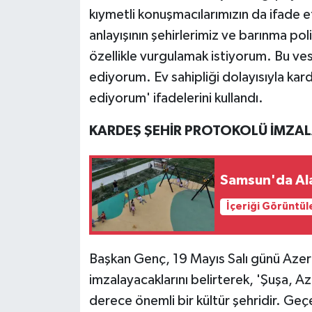
kıymetli konuşmacılarımızın da ifade e
anlayışının şehirlerimiz ve barınma po
özellikle vurgulamak istiyorum. Bu vesi
ediyorum. Ev sahipliği dolayısıyla ka
ediyorum' ifadelerini kullandı.
KARDEŞ ŞEHİR PROTOKOLÜ İMZA
Samsun'da Ala
İçeriği Görüntül
Başkan Genç, 19 Mayıs Salı günü Azerb
imzalayacaklarını belirterek, 'Şuşa, Az
derece önemli bir kültür şehridir. Geçe