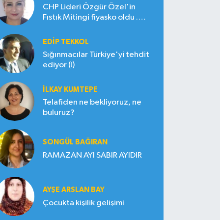
CHP Lideri Özgür Özel'in
Fıstık Mitingi fiyasko oldu .
Çiftçi hayal kırıklığına uğradı
EDIP TEKKOL
Sığınmacılar Türkiye'yi tehdit
ediyor (!)
İLKAY KUMTEPE
Telafiden ne bekliyoruz, ne
buluruz?
SONGÜL BAĞIRAN
RAMAZAN AYI SABIR AYIDIR
AYŞE ARSLAN BAY
Çocukta kişilik gelişimi