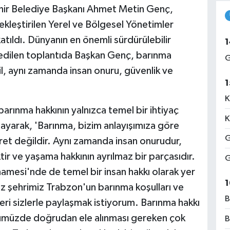
ir Belediye Başkanı Ahmet Metin Genç,
leştirilen Yerel ve Bölgesel Yönetimler
tıldı. Dünyanın en önemli sürdürülebilir
1
 edilen toplantıda Başkan Genç, barınma
G
il, aynı zamanda insan onuru, güvenlik ve
1
K
rınma hakkının yalnızca temel bir ihtiyaç
K
ayarak, 'Barınma, bizim anlayışımıza göre
G
ret değildir. Aynı zamanda insan onurudur,
iktir ve yaşama hakkının ayrılmaz bir parçasıdır.
G
amesi'nde de temel bir insan hakkı olarak yer
1
iz şehrimiz Trabzon'un barınma koşulları ve
B
leri sizlerle paylaşmak istiyorum. Barınma hakkı
 günümüzde doğrudan ele alınması gereken çok
B