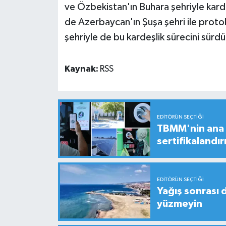
ve Özbekistan'ın Buhara şehriyle karde
de Azerbaycan'ın Şuşa şehri ile prot
şehriyle de bu kardeşlik sürecini sürd
Kaynak:
RSS
EDITÖRÜN SEÇTIĞI
TBMM'nin ana b
sertifikalandırı
EDITÖRÜN SEÇTIĞI
Yağış sonrası 
yüzmeyin