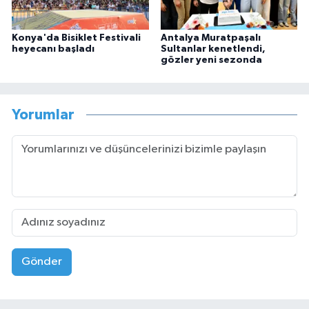
Konya'da Bisiklet Festivali
Antalya Muratpaşalı
heyecanı başladı
Sultanlar kenetlendi,
gözler yeni sezonda
Yorumlar
Gönder