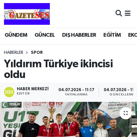
GÜNDEM
GÜNCEL
DIŞ HABERLER
EĞİTİM
EK
HABERLER
SPOR
Yıldırım Türkiye ikincisi
oldu
HABER MERKEZI
04.07.2026 - 11:17
04.07.2026 - 11:
EDITÖR
YAYINLANMA
GÜNCELLEME