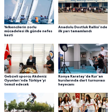
Yelkencilerin zorlu
Anadolu Dostluk Rallisi'nde
mücadelesi ilk günde nefes
ilk yarı tamamlandı
kesti
Gebzeli sporcu Akdeniz
Konya Karatay'da Kur'an
Oyunları'nda Türkiye'yi
kurslarında dart turnuvası
temsil edecek
heyecanı