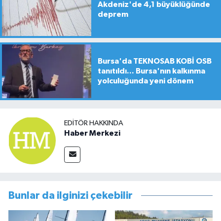
Akdeniz'de 4,1 büyüklüğünde
deprem
Bursa'da TEKNOSAB KOBİ OSB
tanıtıldı... Bursa'nın kalkınma
yolculuğunda yeni dönem
EDITÖR HAKKINDA
Haber Merkezi
Bunlar da ilginizi çekebilir