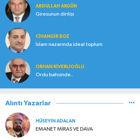
ABDULLAH AKGÜN
Giresunun dirilişi
CIHANGIR BOZ
İslam nazarında ideal toplum
ORHAN KIVERLIOĞLU
Ordu bahsinde..
Alıntı Yazarlar
HÜSEYIN ADALAN
EMANET MİRAS VE DAVA