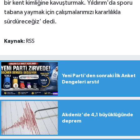
bir kent kimliğine kavuşturmak. Yıldırım'da sporu
tabana yaymak için çalışmalarımızı kararlılıkla
sürdüreceğiz' dedi.
Kaynak:
RSS
Yeni Parti'den sonraki İlk Anket
Dengeleri arstı!
Akdeniz'de 4,1 büyüklüğünde
deprem