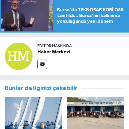
Bursa'da TEKNOSAB KOBİ OSB
tanıtıldı... Bursa'nın kalkınma
yolculuğunda yeni dönem
EDITÖR HAKKINDA
Haber Merkezi
Bunlar da ilginizi çekebilir