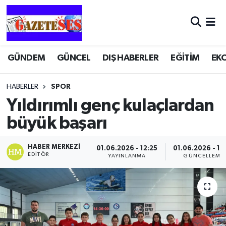
GÜNDEM
GÜNCEL
DIŞ HABERLER
EĞİTİM
EK
HABERLER
SPOR
Yıldırımlı genç kulaçlardan
büyük başarı
HABER MERKEZI
01.06.2026 - 12:25
01.06.2026 - 12
EDITÖR
YAYINLANMA
GÜNCELLEME