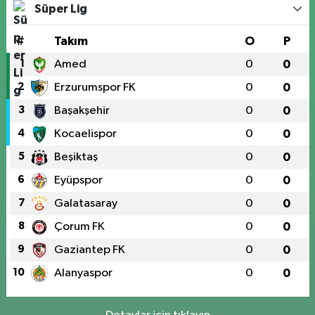
Süper Lig
#
Takım
O
P
1
Amed
0
0
2
Erzurumspor FK
0
0
3
Başakşehir
0
0
4
Kocaelispor
0
0
5
Beşiktaş
0
0
6
Eyüpspor
0
0
7
Galatasaray
0
0
8
Çorum FK
0
0
9
Gaziantep FK
0
0
10
Alanyaspor
0
0