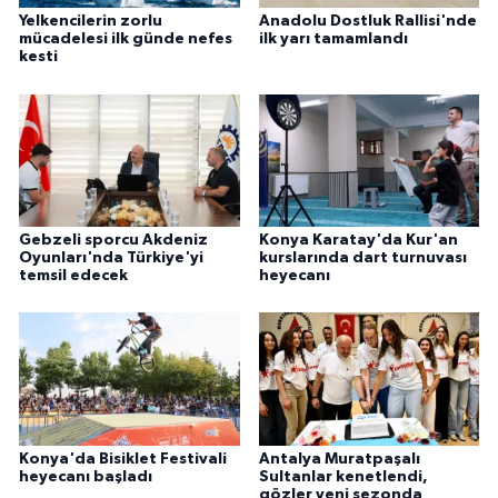
Yelkencilerin zorlu
Anadolu Dostluk Rallisi'nde
mücadelesi ilk günde nefes
ilk yarı tamamlandı
kesti
Gebzeli sporcu Akdeniz
Konya Karatay'da Kur'an
Oyunları'nda Türkiye'yi
kurslarında dart turnuvası
temsil edecek
heyecanı
Konya'da Bisiklet Festivali
Antalya Muratpaşalı
heyecanı başladı
Sultanlar kenetlendi,
gözler yeni sezonda