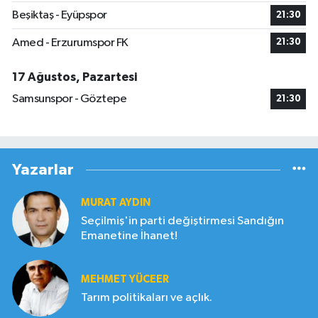
Beşiktaş - Eyüpspor
21:30
Amed - Erzurumspor FK
21:30
17 Ağustos, Pazartesi
Samsunspor - Göztepe
21:30
Yazarlar
MURAT AYDIN
Seçilmiş'in parti değiştirmesi Sandığın
Emanetine İhanet!
MEHMET YÜCEER
Tarım politikaları ve açlık.