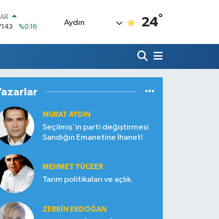
°
LAR
24
Aydın
7143
%0.16
RO
0317
%-0.02
RLİN
2463
%0.07
M ALTIN
4.81
%1.44
Yazarlar
T100
799
%70
MURAT AYDIN
COIN
360,53
%-0.76
Seçilmiş'in parti değiştirmesi
Sandığın Emanetine İhanet!
MEHMET YÜCEER
Tarım politikaları ve açlık.
ZERRIN ERDOĞAN