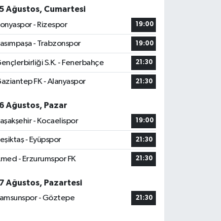
5 Ağustos, Cumartesi
onyaspor - Rizespor
19:00
asımpaşa - Trabzonspor
19:00
ençlerbirliği S.K. - Fenerbahçe
21:30
aziantep FK - Alanyaspor
21:30
6 Ağustos, Pazar
aşakşehir - Kocaelispor
19:00
eşiktaş - Eyüpspor
21:30
med - Erzurumspor FK
21:30
7 Ağustos, Pazartesi
amsunspor - Göztepe
21:30