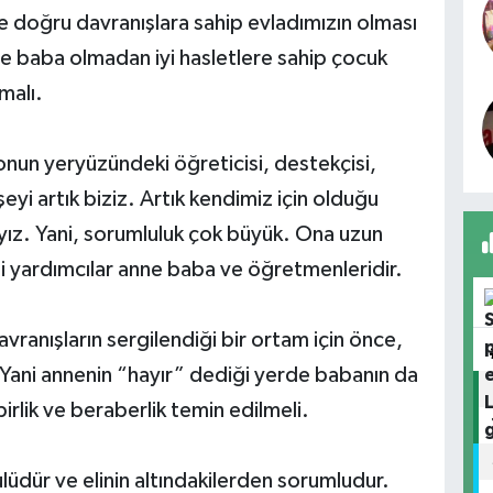
e doğru davranışlara sahip evladımızın olması
nne baba olmadan iyi hasletlere sahip çocuk
malı.
nun yeryüzündeki öğreticisi, destekçisi,
eyi artık biziz. Artık kendimiz için olduğu
yız. Yani, sorumluluk çok büyük. Ona uzun
li yardımcılar anne baba ve öğretmenleridir.
ranışların sergilendiği bir ortam için önce,
 Yani annenin “hayır” dediği yerde babanın da
rlik ve beraberlik temin edilmeli.
üdür ve elinin altındakilerden sorumludur.