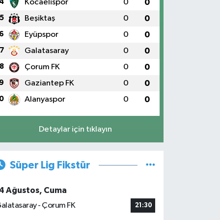
4
Kocaelispor
0
0
5
Beşiktaş
0
0
6
Eyüpspor
0
0
7
Galatasaray
0
0
8
Çorum FK
0
0
9
Gaziantep FK
0
0
0
Alanyaspor
0
0
Detaylar için tıklayın
Süper Lig Fikstür
4 Ağustos, Cuma
alatasaray - Çorum FK
21:30