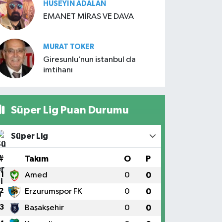
HÜSEYIN ADALAN
EMANET MİRAS VE DAVA
MURAT TOKER
Giresunlu’nun istanbul da
imtihanı
Süper Lig Puan Durumu
Süper Lig
#
Takım
O
P
1
Amed
0
0
2
Erzurumspor FK
0
0
3
Başakşehir
0
0