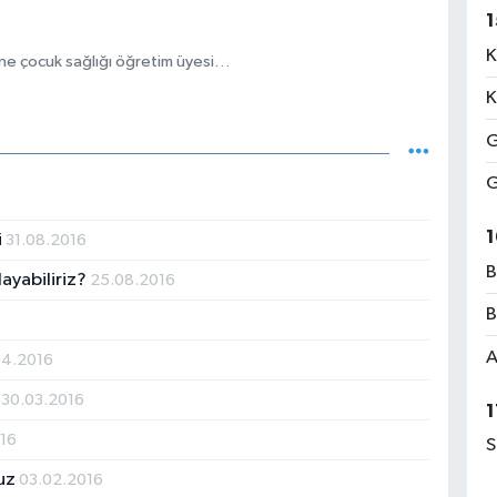
1
K
nne çocuk sağlığı öğretim üyesi…
K
G
G
1
i
31.08.2016
B
layabiliriz?
25.08.2016
B
A
04.2016
?
30.03.2016
1
016
S
ruz
03.02.2016