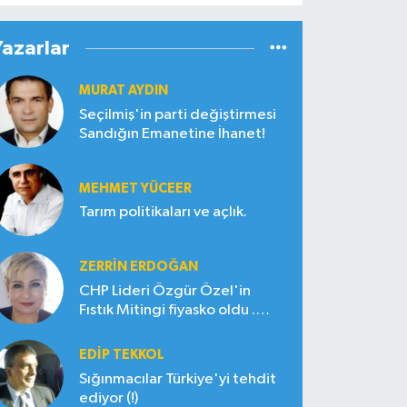
Yazarlar
MURAT AYDIN
Seçilmiş'in parti değiştirmesi
Sandığın Emanetine İhanet!
MEHMET YÜCEER
Tarım politikaları ve açlık.
ZERRIN ERDOĞAN
CHP Lideri Özgür Özel'in
Fıstık Mitingi fiyasko oldu .
Çiftçi hayal kırıklığına uğradı
EDIP TEKKOL
Sığınmacılar Türkiye'yi tehdit
ediyor (!)