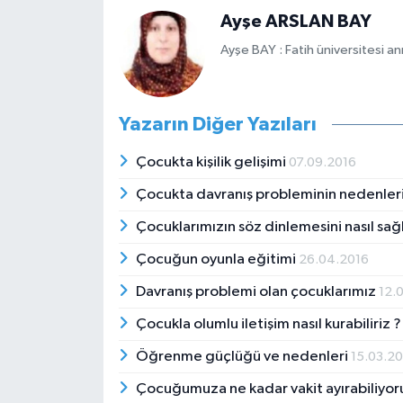
Ayşe ARSLAN BAY
Ayşe BAY : Fatih üniversitesi a
Yazarın Diğer Yazıları
Çocukta kişilik gelişimi
07.09.2016
Çocukta davranış probleminin nedenler
Çocuklarımızın söz dinlemesini nasıl sağ
Çocuğun oyunla eğitimi
26.04.2016
Davranış problemi olan çocuklarımız
12.
Çocukla olumlu iletişim nasıl kurabiliriz 
Öğrenme güçlüğü ve nedenleri
15.03.2
Çocuğumuza ne kadar vakit ayırabiliyo