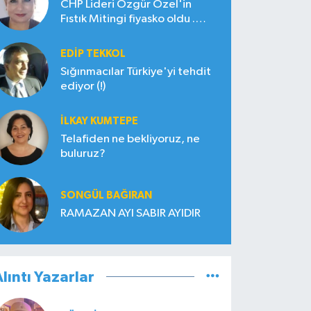
CHP Lideri Özgür Özel'in
Fıstık Mitingi fiyasko oldu .
Çiftçi hayal kırıklığına uğradı
EDIP TEKKOL
Sığınmacılar Türkiye'yi tehdit
ediyor (!)
İLKAY KUMTEPE
Telafiden ne bekliyoruz, ne
buluruz?
SONGÜL BAĞIRAN
RAMAZAN AYI SABIR AYIDIR
lıntı Yazarlar