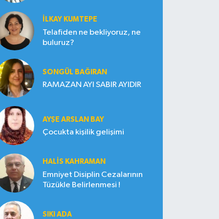
İLKAY KUMTEPE
Telafiden ne bekliyoruz, ne
buluruz?
SONGÜL BAĞIRAN
RAMAZAN AYI SABIR AYIDIR
AYŞE ARSLAN BAY
Çocukta kişilik gelişimi
HALIS KAHRAMAN
Emniyet Disiplin Cezalarının
Tüzükle Belirlenmesi !
SIKI ADA