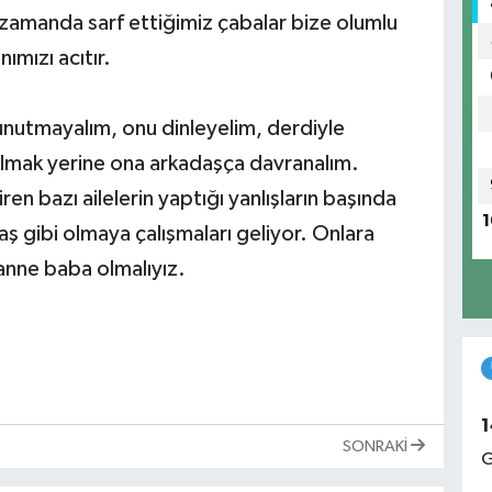
 zamanda sarf ettiğimiz çabalar bize olumlu
ımızı acıtır.
nutmayalım, onu dinleyelim, derdiyle
olmak yerine ona arkadaşça davranalım.
en bazı ailelerin yaptığı yanlışların başında
1
aş gibi olmaya çalışmaları geliyor. Onlara
anne baba olmalıyız.
1
SONRAKI
G