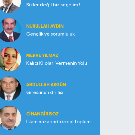
Sizler değil biz seçelim !
NURULLAH AYDIN
Gençlik ve sorumluluk
MERVE YILMAZ
Kalıcı Kiloları Vermenin Yolu
ABDULLAH AKGÜN
Giresunun dirilişi
CIHANGIR BOZ
İslam nazarında ideal toplum