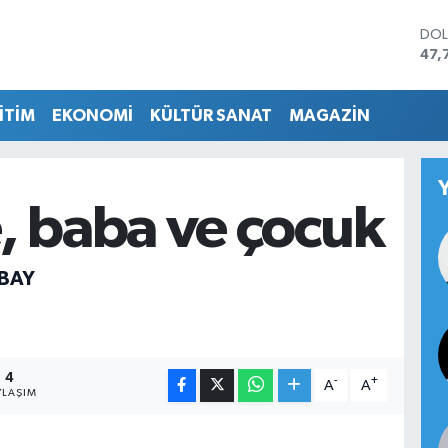
DO
47,
EU
55,
İTİM
EKONOMİ
KÜLTÜR SANAT
MAGAZİN
STE
64,
GRA
657
BİS
, baba ve çocuk
13.
BIT
64.
 BAY
4
-
+
A
A
YLAŞIM