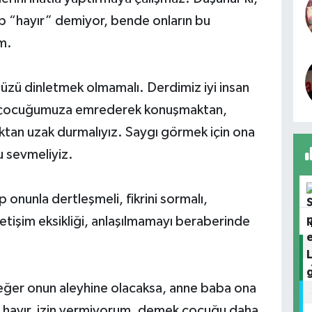
 “hayır” demiyor, bende onların bu
ım.
zü dinletmek olmamalı. Derdimiz iyi insan
de çocuğumuza emrederek konuşmaktan,
tan uzak durmalıyız. Saygı görmek için ona
u sevmeliyiz.
nunla dertleşmeli, fikrini sormalı,
 İletişim eksikliği, anlaşılmamayı beraberinde
 eğer onun aleyhine olacaksa, anne baba ona
 hayır, izin vermiyorum, demek çocuğu daha