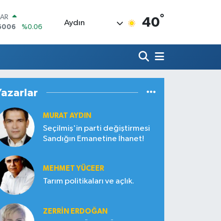
°
LAR
40
Aydın
6006
%0.06
RO
0250
%0.02
RLİN
2398
%0.2
M ALTIN
3.94
%0.32
Yazarlar
T100
768
%48
MURAT AYDIN
COIN
602,05
%0.69
Seçilmiş'in parti değiştirmesi
Sandığın Emanetine İhanet!
MEHMET YÜCEER
Tarım politikaları ve açlık.
ZERRIN ERDOĞAN