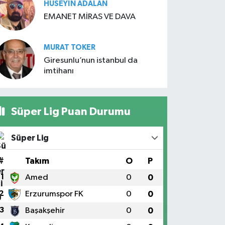
HÜSEYIN ADALAN
EMANET MİRAS VE DAVA
MURAT TOKER
Giresunlu’nun istanbul da
imtihanı
Süper Lig Puan Durumu
Süper Lig
#
Takım
O
P
1
Amed
0
0
2
Erzurumspor FK
0
0
3
Başakşehir
0
0