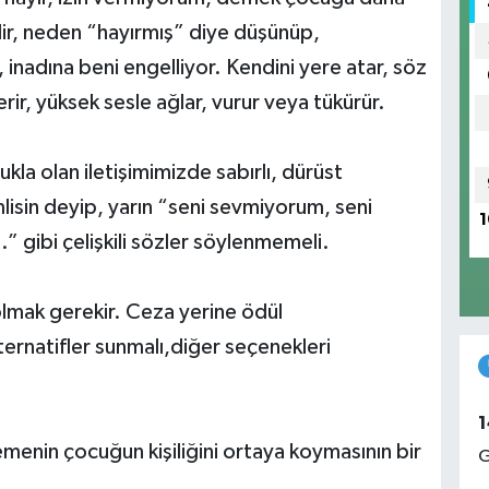
bilir, neden “hayırmış” diye düşünüp,
, inadına beni engelliyor. Kendini yere atar, söz
ir, yüksek sesle ağlar, vurur veya tükürür.
kla olan iletişimimizde sabırlı, dürüst
lisin deyip, yarın “seni sevmiyorum, seni
1
 gibi çelişkili sözler söylenmemeli.
lmak gerekir. Ceza yerine ödül
ternatifler sunmalı,diğer seçenekleri
1
nin çocuğun kişiliğini ortaya koymasının bir
G