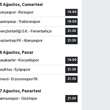
5 Ağustos, Cumartesi
onyaspor - Rizespor
19:00
asımpaşa - Trabzonspor
19:00
ençlerbirliği S.K. - Fenerbahçe
21:30
aziantep FK - Alanyaspor
21:30
6 Ağustos, Pazar
aşakşehir - Kocaelispor
19:00
eşiktaş - Eyüpspor
21:30
med - Erzurumspor FK
21:30
7 Ağustos, Pazartesi
amsunspor - Göztepe
21:30