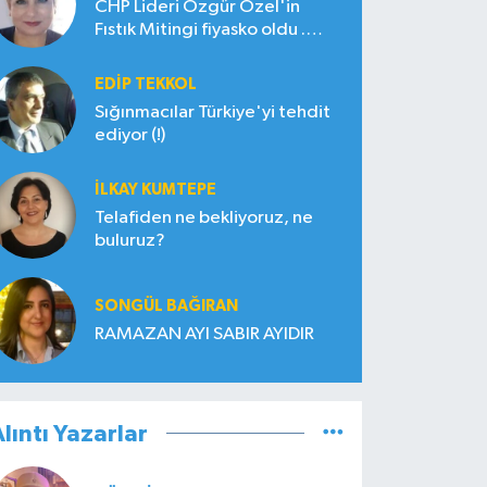
CHP Lideri Özgür Özel'in
Fıstık Mitingi fiyasko oldu .
Çiftçi hayal kırıklığına uğradı
EDIP TEKKOL
Sığınmacılar Türkiye'yi tehdit
ediyor (!)
İLKAY KUMTEPE
Telafiden ne bekliyoruz, ne
buluruz?
SONGÜL BAĞIRAN
RAMAZAN AYI SABIR AYIDIR
lıntı Yazarlar