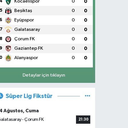
4
Kocaelispor
0
0
5
Beşiktaş
0
0
6
Eyüpspor
0
0
7
Galatasaray
0
0
8
Çorum FK
0
0
9
Gaziantep FK
0
0
0
Alanyaspor
0
0
Detaylar için tıklayın
Süper Lig Fikstür
4 Ağustos, Cuma
alatasaray - Çorum FK
21:30