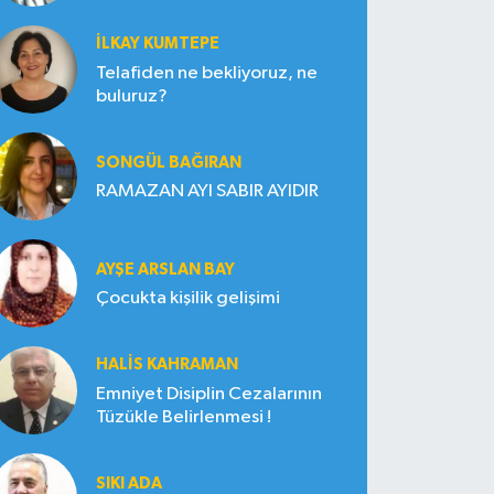
İLKAY KUMTEPE
Telafiden ne bekliyoruz, ne
buluruz?
SONGÜL BAĞIRAN
RAMAZAN AYI SABIR AYIDIR
AYŞE ARSLAN BAY
Çocukta kişilik gelişimi
HALIS KAHRAMAN
Emniyet Disiplin Cezalarının
Tüzükle Belirlenmesi !
SIKI ADA