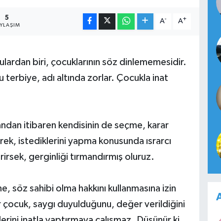
5
-
+
A
A
AYLAŞIM
ulardan biri, çocuklarının söz dinlememesidir.
terbiye, adı altında zorlar. Çocukla inat
andan itibaren kendisinin de seçme, karar
ek, istediklerini yapma konusunda ısrarcı
verirsek, gerginliği tırmandırmış oluruz.
söz sahibi olma hakkını kullanmasına izin
A
er çocuk, saygı duyulduğunu, değer verildiğini
rini inatla yaptırmaya çalışmaz. Düşünür ki,