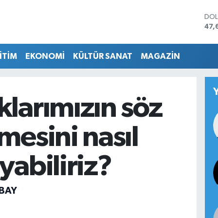
DO
47,
EU
55,
İTİM
EKONOMİ
KÜLTÜR SANAT
MAGAZİN
STE
64,
GRA
651
BİS
larımızın söz
13.
BIT
64.
mesini nasıl
yabiliriz?
 BAY