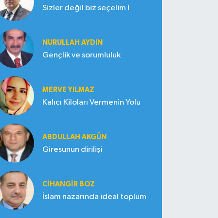
Sizler değil biz seçelim !
NURULLAH AYDIN
Gençlik ve sorumluluk
MERVE YILMAZ
Kalıcı Kiloları Vermenin Yolu
ABDULLAH AKGÜN
Giresunun dirilişi
CIHANGIR BOZ
İslam nazarında ideal toplum