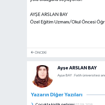
AYŞE ARSLAN BAY
Özel Eğitim Uzmanı/Okul Öncesi Öğ
ÖNCEKI
Ayşe ARSLAN BAY
Ayşe BAY : Fatih üniversitesi a
Yazarın Diğer Yazıları
Çocukta kişilik gelişimi
07.09.2016