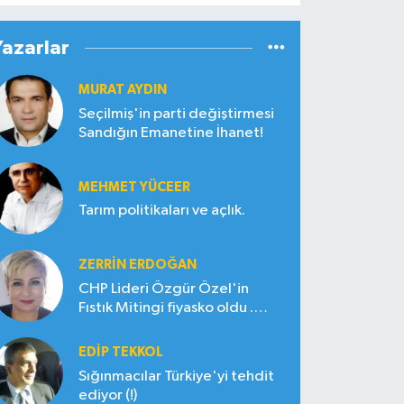
Yazarlar
MURAT AYDIN
Seçilmiş'in parti değiştirmesi
Sandığın Emanetine İhanet!
MEHMET YÜCEER
Tarım politikaları ve açlık.
ZERRIN ERDOĞAN
CHP Lideri Özgür Özel'in
Fıstık Mitingi fiyasko oldu .
Çiftçi hayal kırıklığına uğradı
EDIP TEKKOL
Sığınmacılar Türkiye'yi tehdit
ediyor (!)