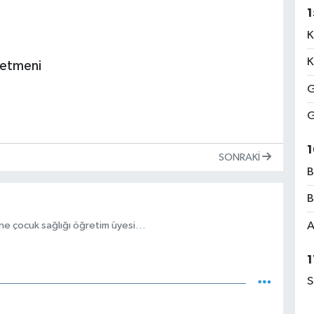
1
K
K
retmeni
G
G
1
SONRAKI
B
B
nne çocuk sağlığı öğretim üyesi…
A
1
S