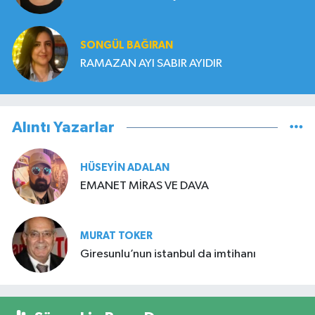
SONGÜL BAĞIRAN
RAMAZAN AYI SABIR AYIDIR
Alıntı Yazarlar
HÜSEYIN ADALAN
EMANET MİRAS VE DAVA
MURAT TOKER
Giresunlu’nun istanbul da imtihanı