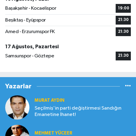
Başakşehir - Kocaelispor
19:00
Beşiktaş - Eyüpspor
21:30
Amed - Erzurumspor FK
21:30
17 Ağustos, Pazartesi
Samsunspor - Göztepe
21:30
Yazarlar
MURAT AYDIN
Seçilmiş'in parti değiştirmesi Sandığın
Emanetine İhanet!
MEHMET YÜCEER