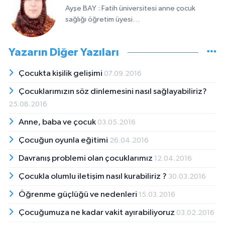
Ayşe BAY : Fatih üniversitesi anne çocuk
sağlığı öğretim üyesi…
Yazarın Diğer Yazıları
Çocukta kişilik gelişimi
07.09.2016
Çocuklarımızın söz dinlemesini nasıl sağlayabiliriz?
25.08.2016
Anne, baba ve çocuk
03.05.2016
Çocuğun oyunla eğitimi
26.04.2016
Davranış problemi olan çocuklarımız
12.04.2016
Çocukla olumlu iletişim nasıl kurabiliriz ?
30.03.2016
Öğrenme güçlüğü ve nedenleri
15.03.2016
Çocuğumuza ne kadar vakit ayırabiliyoruz
03.02.2016