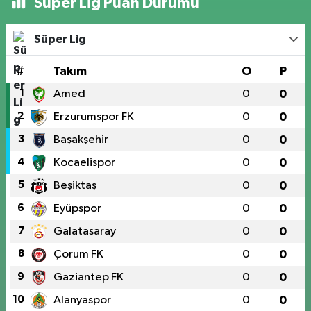
Süper Lig Puan Durumu
Süper Lig
#
Takım
O
P
1
Amed
0
0
2
Erzurumspor FK
0
0
3
Başakşehir
0
0
4
Kocaelispor
0
0
5
Beşiktaş
0
0
6
Eyüpspor
0
0
7
Galatasaray
0
0
8
Çorum FK
0
0
9
Gaziantep FK
0
0
10
Alanyaspor
0
0