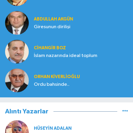
ABDULLAH AKGÜN
Giresunun dirilişi
CIHANGIR BOZ
İslam nazarında ideal toplum
ORHAN KIVERLIOĞLU
Ordu bahsinde..
Alıntı Yazarlar
HÜSEYIN ADALAN