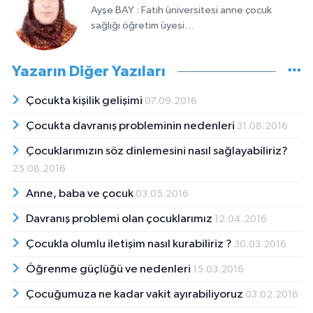
Ayşe BAY : Fatih üniversitesi anne çocuk
sağlığı öğretim üyesi…
Yazarın Diğer Yazıları
Çocukta kişilik gelişimi
07.09.2016
Çocukta davranış probleminin nedenleri
31.08.2016
Çocuklarımızın söz dinlemesini nasıl sağlayabiliriz?
25.08.2016
Anne, baba ve çocuk
03.05.2016
Davranış problemi olan çocuklarımız
12.04.2016
Çocukla olumlu iletişim nasıl kurabiliriz ?
30.03.2016
Öğrenme güçlüğü ve nedenleri
15.03.2016
Çocuğumuza ne kadar vakit ayırabiliyoruz
03.02.2016