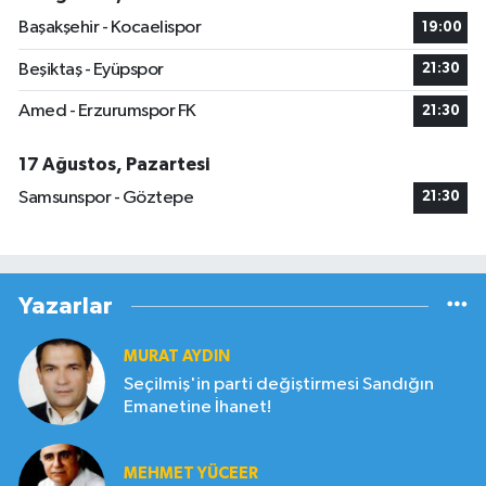
Başakşehir - Kocaelispor
19:00
Beşiktaş - Eyüpspor
21:30
Amed - Erzurumspor FK
21:30
17 Ağustos, Pazartesi
Samsunspor - Göztepe
21:30
Yazarlar
MURAT AYDIN
Seçilmiş'in parti değiştirmesi Sandığın
Emanetine İhanet!
MEHMET YÜCEER