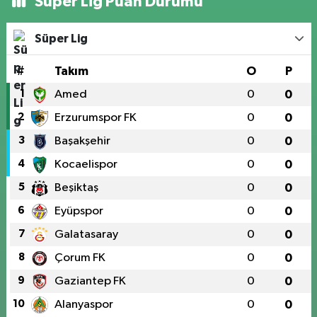
Süper Lig Puan Durumu
Süper Lig
#
Takım
O
P
1
Amed
0
0
2
Erzurumspor FK
0
0
3
Başakşehir
0
0
4
Kocaelispor
0
0
5
Beşiktaş
0
0
6
Eyüpspor
0
0
7
Galatasaray
0
0
8
Çorum FK
0
0
9
Gaziantep FK
0
0
10
Alanyaspor
0
0