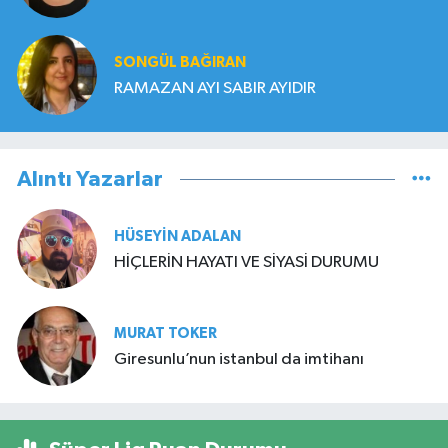
SONGÜL BAĞIRAN
RAMAZAN AYI SABIR AYIDIR
Alıntı Yazarlar
HÜSEYIN ADALAN
HİÇLERİN HAYATI VE SİYASİ DURUMU
MURAT TOKER
Giresunlu’nun istanbul da imtihanı