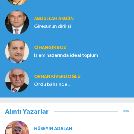
ABDULLAH AKGÜN
Giresunun dirilişi
CIHANGIR BOZ
İslam nazarında ideal toplum
ORHAN KIVERLIOĞLU
Ordu bahsinde..
Alıntı Yazarlar
HÜSEYIN ADALAN