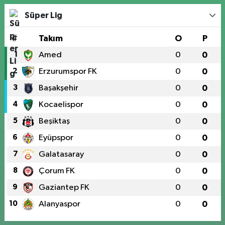
Süper Lig
#
Takım
O
P
1
Amed
0
0
2
Erzurumspor FK
0
0
3
Başakşehir
0
0
4
Kocaelispor
0
0
5
Beşiktaş
0
0
6
Eyüpspor
0
0
7
Galatasaray
0
0
8
Çorum FK
0
0
9
Gaziantep FK
0
0
10
Alanyaspor
0
0