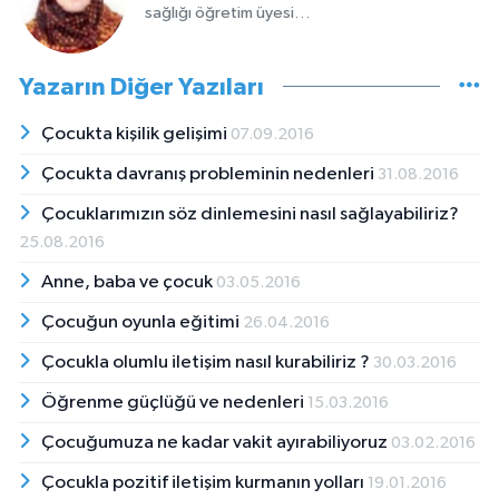
sağlığı öğretim üyesi…
Yazarın Diğer Yazıları
Çocukta kişilik gelişimi
07.09.2016
Çocukta davranış probleminin nedenleri
31.08.2016
Çocuklarımızın söz dinlemesini nasıl sağlayabiliriz?
25.08.2016
Anne, baba ve çocuk
03.05.2016
Çocuğun oyunla eğitimi
26.04.2016
Çocukla olumlu iletişim nasıl kurabiliriz ?
30.03.2016
Öğrenme güçlüğü ve nedenleri
15.03.2016
Çocuğumuza ne kadar vakit ayırabiliyoruz
03.02.2016
Çocukla pozitif iletişim kurmanın yolları
19.01.2016