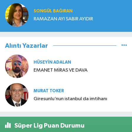
SONGÜL BAĞIRAN
RAMAZAN AYI SABIR AYIDIR
Alıntı Yazarlar
HÜSEYIN ADALAN
EMANET MİRAS VE DAVA
MURAT TOKER
Giresunlu’nun istanbul da imtihanı
Süper Lig Puan Durumu