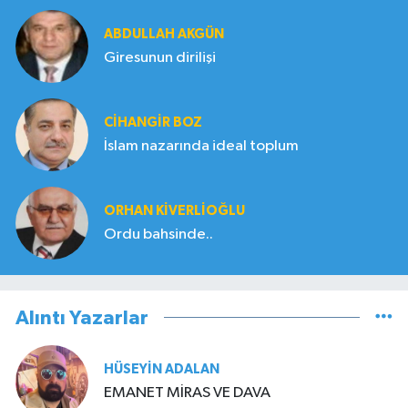
ABDULLAH AKGÜN
Giresunun dirilişi
CIHANGIR BOZ
İslam nazarında ideal toplum
ORHAN KIVERLIOĞLU
Ordu bahsinde..
Alıntı Yazarlar
HÜSEYIN ADALAN
EMANET MİRAS VE DAVA