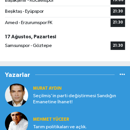
Başakşehir - Kocaelispor
19:00
Beşiktaş - Eyüpspor
21:30
Amed - Erzurumspor FK
21:30
17 Ağustos, Pazartesi
Samsunspor - Göztepe
21:30
Yazarlar
MURAT AYDIN
Seçilmiş'in parti değiştirmesi Sandığın
Emanetine İhanet!
MEHMET YÜCEER
Tarım politikaları ve açlık.