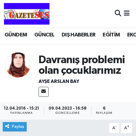
GÜNDEM
GÜNCEL
DIŞ HABERLER
EĞİTİM
EK
Davranış problemi
olan çocuklarımız
AYŞE ARSLAN BAY
12.04.2016 - 15:21
09.04.2023 - 16:58
6
YAYINLANMA
GÜNCELLEME
PAYLAŞIM
Paylaş
-
+
A
A