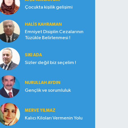
Çocukta kişilik gelişimi
HALIS KAHRAMAN
Emniyet Disiplin Cezalarının
Tüzükle Belirlenmesi !
SIKI ADA
Sizler değil biz seçelim !
NURULLAH AYDIN
Gençlik ve sorumluluk
MERVE YILMAZ
Kalıcı Kiloları Vermenin Yolu