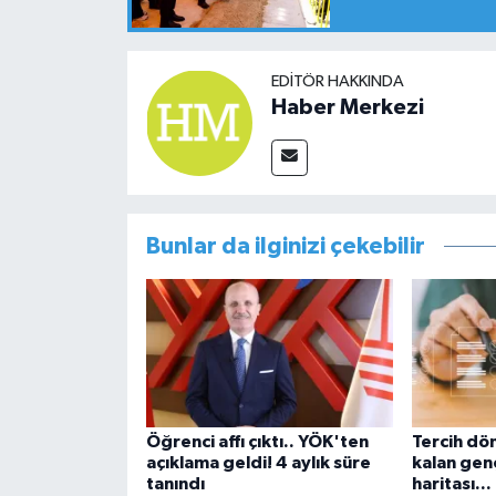
EDITÖR HAKKINDA
Haber Merkezi
Bunlar da ilginizi çekebilir
Öğrenci affı çıktı.. YÖK'ten
Tercih dö
açıklama geldi! 4 aylık süre
kalan genç
tanındı
haritası..