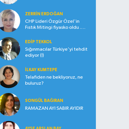
ZERRIN ERDOĞAN
CHP Lideri Özgür Özel'in
Fıstık Mitingi fiyasko oldu .
Çiftçi hayal kırıklığına uğradı
EDIP TEKKOL
Sığınmacılar Türkiye'yi tehdit
ediyor (!)
İLKAY KUMTEPE
Telafiden ne bekliyoruz, ne
buluruz?
SONGÜL BAĞIRAN
RAMAZAN AYI SABIR AYIDIR
AYŞE ARSLAN BAY