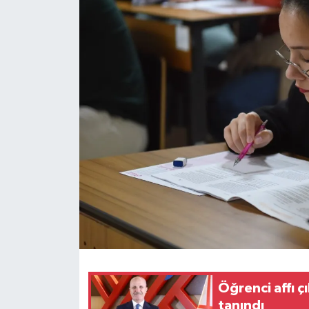
Öğrenci affı ç
tanındı