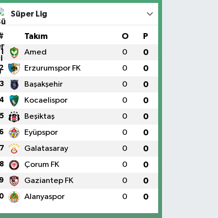
Süper Lig
#
Takım
O
P
1
Amed
0
0
2
Erzurumspor FK
0
0
3
Başakşehir
0
0
4
Kocaelispor
0
0
5
Beşiktaş
0
0
6
Eyüpspor
0
0
7
Galatasaray
0
0
8
Çorum FK
0
0
9
Gaziantep FK
0
0
0
Alanyaspor
0
0