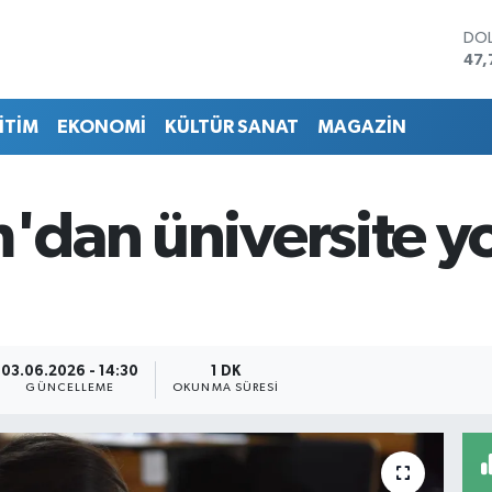
DO
47,
EU
55,
İTİM
EKONOMİ
KÜLTÜR SANAT
MAGAZİN
STE
64,
GRA
666
m'dan üniversite 
BİS
13.
BIT
64.
03.06.2026 - 14:30
1 DK
GÜNCELLEME
OKUNMA SÜRESI