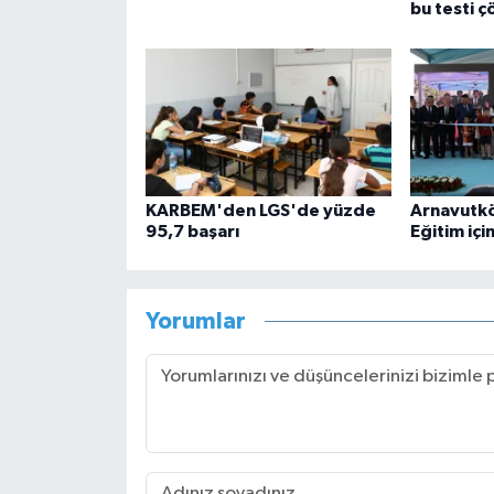
bu testi ç
KARBEM'den LGS'de yüzde
Arnavutk
95,7 başarı
Eğitim içi
Yorumlar