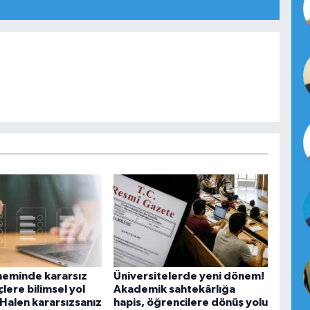
neminde kararsız
Üniversitelerde yeni dönem!
lere bilimsel yol
Akademik sahtekârlığa
. Halen kararsızsanız
hapis, öğrencilere dönüş yolu