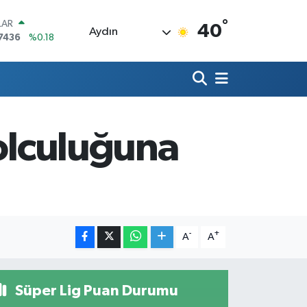
°
LAR
40
Aydın
7436
%0.18
RO
2510
%0.32
RLİN
4811
%0.38
M ALTIN
0.55
%0
yolculuğuna
T100
779
%-14
COIN
840,97
%-0.15
-
+
A
A
Süper Lig Puan Durumu