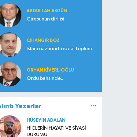
ABDULLAH AKGÜN
Giresunun dirilişi
CIHANGIR BOZ
İslam nazarında ideal toplum
ORHAN KIVERLIOĞLU
Ordu bahsinde..
lıntı Yazarlar
HÜSEYIN ADALAN
HİÇLERİN HAYATI VE SİYASİ
DURUMU