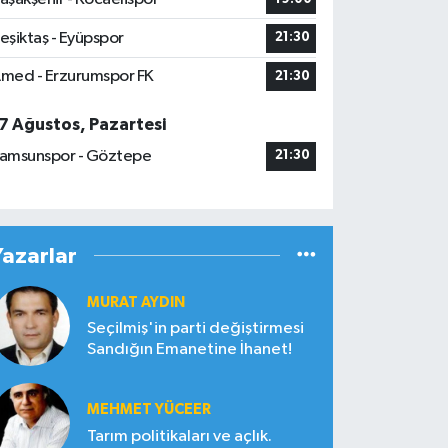
eşiktaş - Eyüpspor
21:30
med - Erzurumspor FK
21:30
7 Ağustos, Pazartesi
amsunspor - Göztepe
21:30
Yazarlar
MURAT AYDIN
Seçilmiş'in parti değiştirmesi
Sandığın Emanetine İhanet!
MEHMET YÜCEER
Tarım politikaları ve açlık.