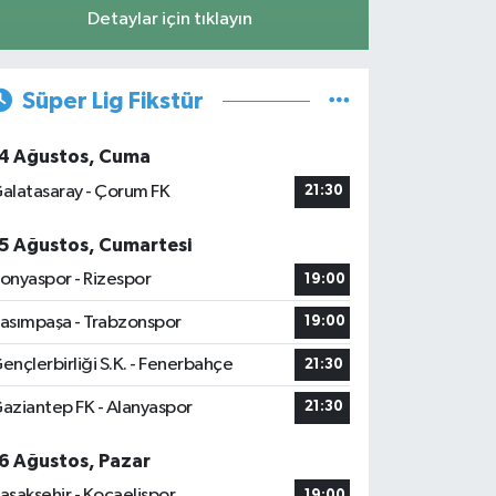
Detaylar için tıklayın
Süper Lig Fikstür
4 Ağustos, Cuma
alatasaray - Çorum FK
21:30
5 Ağustos, Cumartesi
onyaspor - Rizespor
19:00
asımpaşa - Trabzonspor
19:00
ençlerbirliği S.K. - Fenerbahçe
21:30
aziantep FK - Alanyaspor
21:30
6 Ağustos, Pazar
aşakşehir - Kocaelispor
19:00