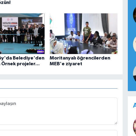
özün!
öy'da Belediye'den
Moritanyalı öğrencilerden
n Örnek projeler...
MEB'e ziyaret
A