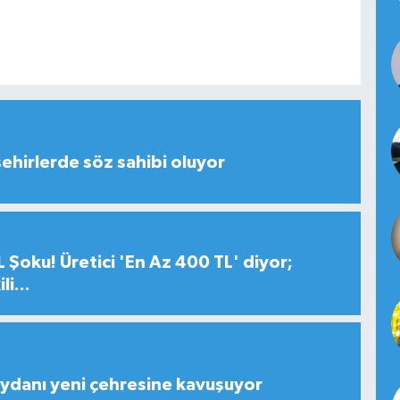
şehirlerde söz sahibi oluyor
 Şoku! Üretici 'En Az 400 TL' diyor;
i...
ydanı yeni çehresine kavuşuyor