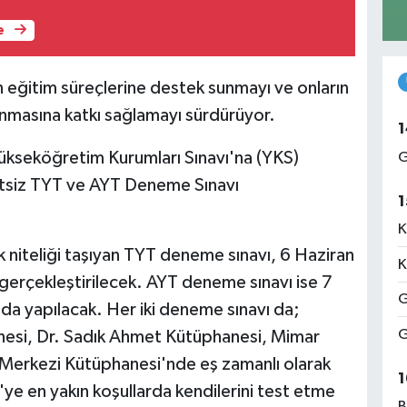
e
n eğitim süreçlerine destek sunmayı ve onların
nmasına katkı sağlamayı sürdürüyor.
1
Yükseköğretim Kurumları Sınavı'na (YKS)
G
cretsiz TYT ve AYT Deneme Sınavı
1
K
ık niteliği taşıyan TYT deneme sınavı, 6 Haziran
K
erçekleştirilecek. AYT deneme sınavı ise 7
G
a yapılacak. Her iki deneme sınavı da;
G
si, Dr. Sadık Ahmet Kütüphanesi, Mimar
 Merkezi Kütüphanesi'nde eş zamanlı olarak
1
ye en yakın koşullarda kendilerini test etme
B