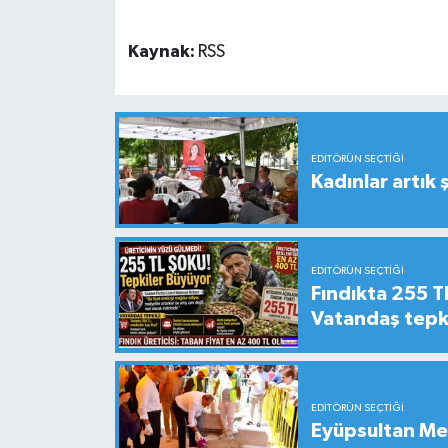
Kaynak:
RSS
EDITÖRÜN SEÇTIĞI
Kadınlar artık 
EDITÖRÜN SEÇTIĞI
Fındıkta 255 TL
Vatandaş tepkil
EDITÖRÜN SEÇTIĞI
Eyüpsultan Me