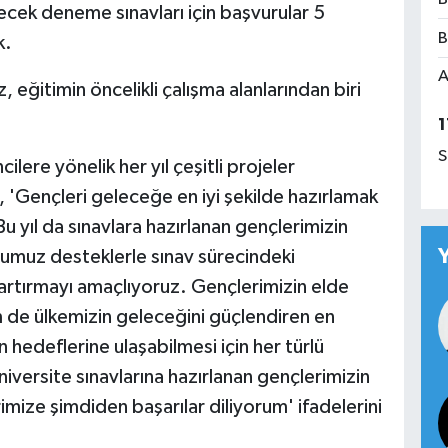
lecek deneme sınavları için başvurular 5
B
k.
A
 eğitimin öncelikli çalışma alanlarından biri
1
S
ilere yönelik her yıl çeşitli projeler
z, 'Gençleri geleceğe en iyi şekilde hazırlamak
u yıl da sınavlara hazırlanan gençlerimizin
umuz desteklerle sınav sürecindeki
 artırmayı amaçlıyoruz. Gençlerimizin elde
 de ülkemizin geleceğini güçlendiren en
 hedeflerine ulaşabilmesi için her türlü
ersite sınavlarına hazırlanan gençlerimizin
mize şimdiden başarılar diliyorum' ifadelerini