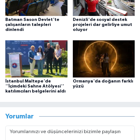
Batman Sason Devlet'te
Denizli'de sosyal destek
çalışanların talepleri
projeleri dar gelirliye umut
dinlendi
oluyor
İstanbul Maltepe'de
Ormanya'da doğanın farklı
''İçimdeki Sahne Atölyesi''
yüzü
katılımcıları belgelerini aldı
Yorumlar