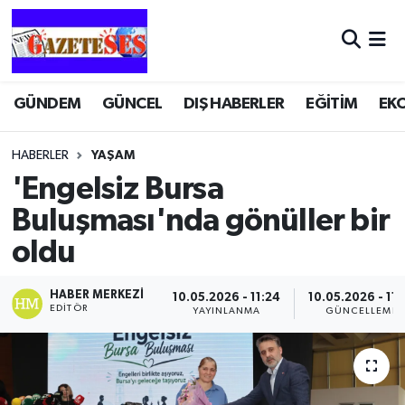
GÜNDEM
GÜNCEL
DIŞ HABERLER
EĞİTİM
EK
HABERLER
YAŞAM
'Engelsiz Bursa
Buluşması'nda gönüller bir
oldu
HABER MERKEZI
10.05.2026 - 11:24
10.05.2026 - 11:
EDITÖR
YAYINLANMA
GÜNCELLEME