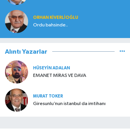
ORHAN KIVERLIOĞLU
Ordu bahsinde..
Alıntı Yazarlar
HÜSEYIN ADALAN
EMANET MİRAS VE DAVA
MURAT TOKER
Giresunlu’nun istanbul da imtihanı