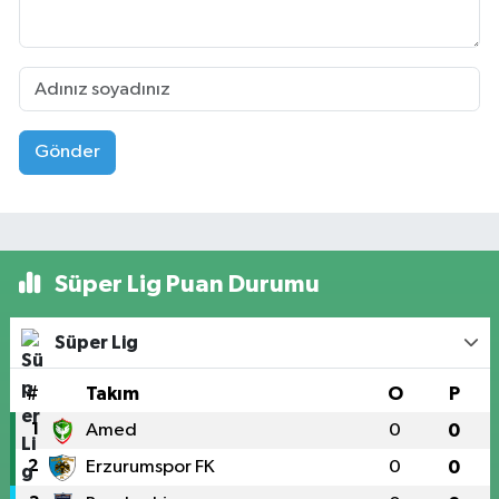
Gönder
Süper Lig Puan Durumu
Süper Lig
#
Takım
O
P
1
Amed
0
0
2
Erzurumspor FK
0
0