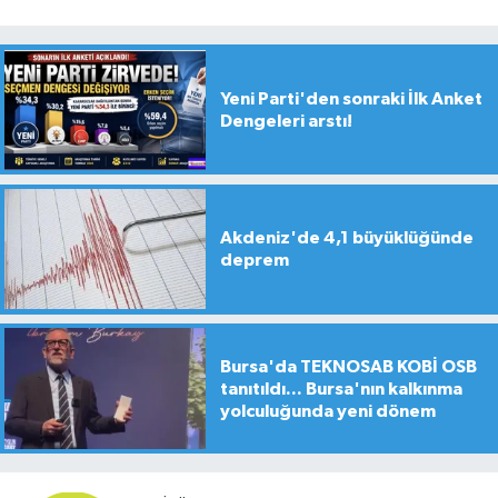
Yeni Parti'den sonraki İlk Anket
Dengeleri arstı!
Akdeniz'de 4,1 büyüklüğünde
deprem
Bursa'da TEKNOSAB KOBİ OSB
tanıtıldı... Bursa'nın kalkınma
yolculuğunda yeni dönem