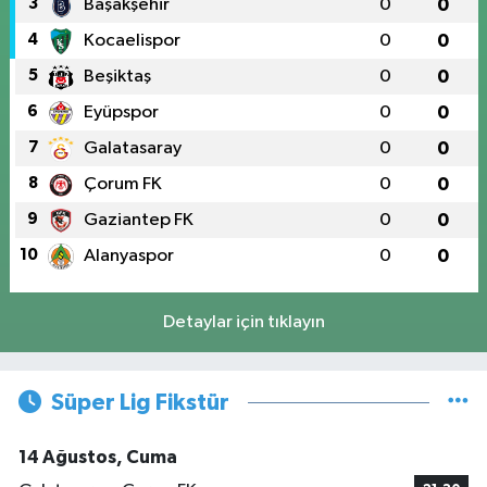
3
Başakşehir
0
0
4
Kocaelispor
0
0
5
Beşiktaş
0
0
6
Eyüpspor
0
0
7
Galatasaray
0
0
8
Çorum FK
0
0
9
Gaziantep FK
0
0
10
Alanyaspor
0
0
Detaylar için tıklayın
Süper Lig Fikstür
14 Ağustos, Cuma