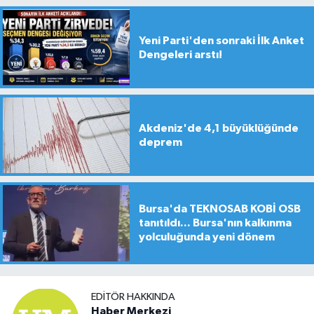
Yeni Parti'den sonraki İlk Anket
Dengeleri arstı!
Akdeniz'de 4,1 büyüklüğünde
deprem
Bursa'da TEKNOSAB KOBİ OSB
tanıtıldı... Bursa'nın kalkınma
yolculuğunda yeni dönem
EDITÖR HAKKINDA
Haber Merkezi