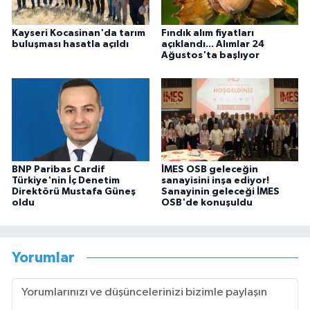
Kayseri Kocasinan'da tarım
Fındık alım fiyatları
buluşması hasatla açıldı
açıklandı... Alımlar 24
Ağustos'ta başlıyor
BNP Paribas Cardif
İMES OSB geleceğin
Türkiye'nin İç Denetim
sanayisini inşa ediyor!
Direktörü Mustafa Güneş
Sanayinin geleceği İMES
oldu
OSB'de konuşuldu
Yorumlar