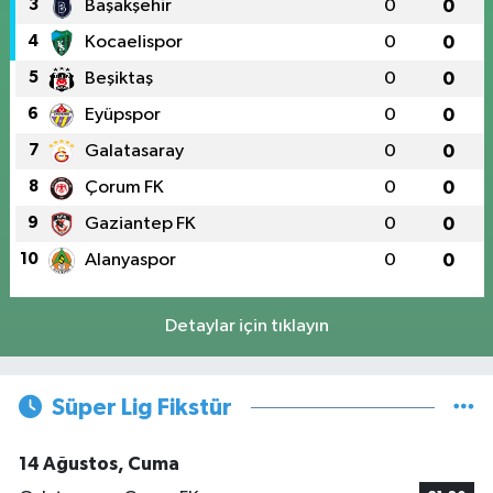
3
Başakşehir
0
0
4
Kocaelispor
0
0
5
Beşiktaş
0
0
6
Eyüpspor
0
0
7
Galatasaray
0
0
8
Çorum FK
0
0
9
Gaziantep FK
0
0
10
Alanyaspor
0
0
Detaylar için tıklayın
Süper Lig Fikstür
14 Ağustos, Cuma