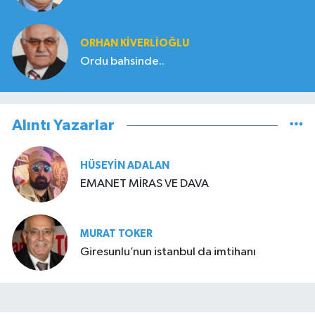
ORHAN KIVERLIOĞLU
Ordu bahsinde..
Alıntı Yazarlar
HÜSEYIN ADALAN
EMANET MİRAS VE DAVA
MURAT TOKER
Giresunlu’nun istanbul da imtihanı