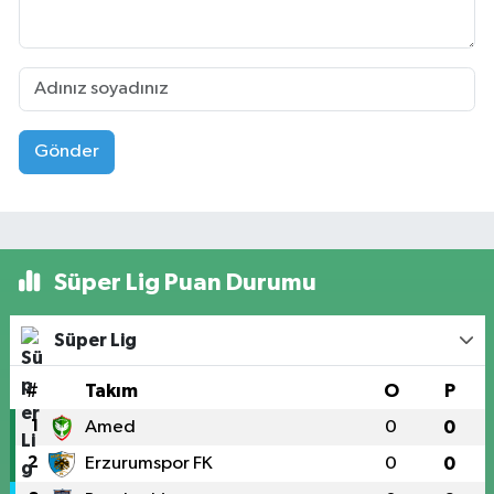
Gönder
Süper Lig Puan Durumu
Süper Lig
#
Takım
O
P
1
Amed
0
0
2
Erzurumspor FK
0
0