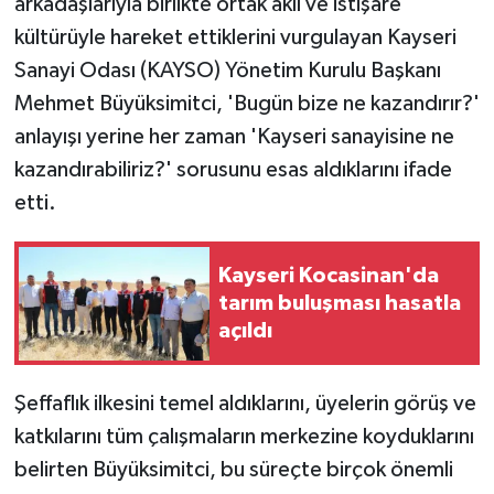
arkadaşlarıyla birlikte ortak akıl ve istişare
kültürüyle hareket ettiklerini vurgulayan Kayseri
Sanayi Odası (KAYSO) Yönetim Kurulu Başkanı
Mehmet Büyüksimitci, 'Bugün bize ne kazandırır?'
anlayışı yerine her zaman 'Kayseri sanayisine ne
kazandırabiliriz?' sorusunu esas aldıklarını ifade
etti.
Kayseri Kocasinan'da
tarım buluşması hasatla
açıldı
Şeffaflık ilkesini temel aldıklarını, üyelerin görüş ve
katkılarını tüm çalışmaların merkezine koyduklarını
belirten Büyüksimitci, bu süreçte birçok önemli