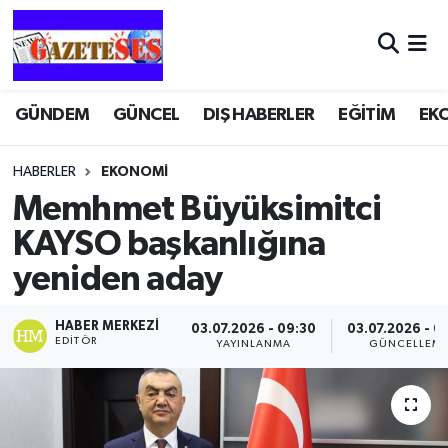
GÜNDEM
GÜNCEL
DIŞ HABERLER
EĞİTİM
EK
HABERLER
EKONOMİ
Memhmet Büyüksimitci
KAYSO başkanlığına
yeniden aday
HABER MERKEZI
03.07.2026 - 09:30
03.07.2026 - 0
EDITÖR
YAYINLANMA
GÜNCELLEM